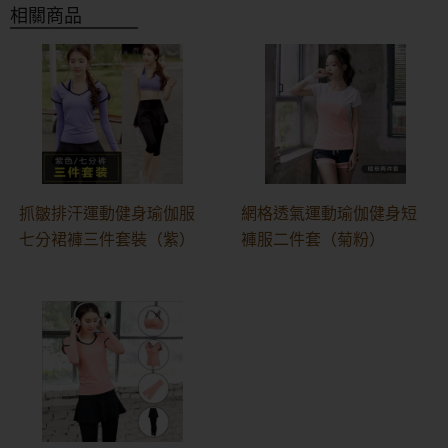
相關商品
抓皺排汗運動健身瑜伽服
網格透氣運動瑜伽健身短
七分裙褲三件套裝（紫）
褲服二件套（菊粉）