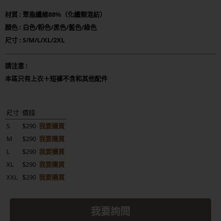
材質 : 聚脂纖維88%（化纖類混紡）
顏色 : 白色/粉色/黑色/藍色/綠色
尺寸 : S/M/L/XL/2XL
請注意 :
本區只有上衣＋短褲不含和其他配件
尺寸
價錢
S
$290
我要購買
M
$290
我要購買
L
$290
我要購買
XL
$290
我要購買
XXL
$290
我要購買
我要詢問