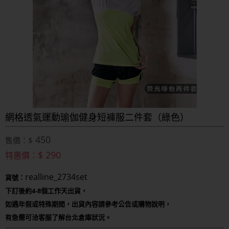
網格透氣運動瑜伽健身短褲服二件套（綠色）
450
售價：$
$ 290
特惠價：
realline_2734set
貨號：
下訂後約4-8個工作天出貨，
如遇年假或特殊期間，出貨內容請參考公告或購物說明，
有急需可洽客服了解台北倉庫狀況。