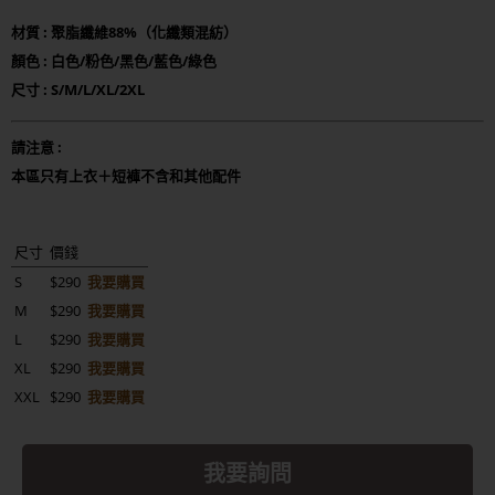
材質 : 聚脂纖維88%（化纖類混紡）
顏色 : 白色/粉色/黑色/藍色/綠色
尺寸 : S/M/L/XL/2XL
請注意 :
本區只有上衣＋短褲不含和其他配件
尺寸
價錢
S
$290
我要購買
M
$290
我要購買
L
$290
我要購買
XL
$290
我要購買
XXL
$290
我要購買
我要詢問