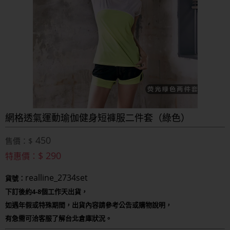
網格透氣運動瑜伽健身短褲服二件套（綠色）
450
售價：$
$ 290
特惠價：
realline_2734set
貨號：
下訂後約4-8個工作天出貨，
如遇年假或特殊期間，出貨內容請參考公告或購物說明，
有急需可洽客服了解台北倉庫狀況。