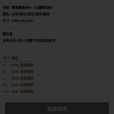
材質 : 聚脂纖維88%（化纖類混紡）
顏色 : 白色/粉色/黑色/藍色/綠色
尺寸 : S/M/L/XL/2XL
請注意 :
本區只有上衣＋短褲不含和其他配件
尺寸
價錢
S
$290
我要購買
M
$290
我要購買
L
$290
我要購買
XL
$290
我要購買
XXL
$290
我要購買
我要詢問