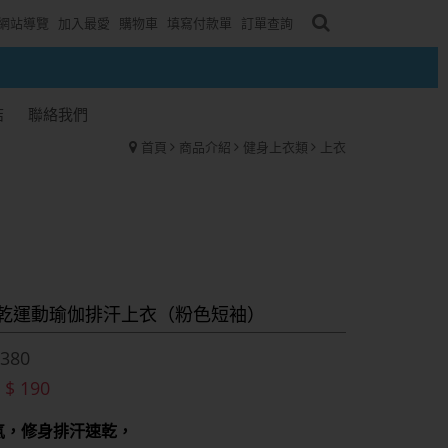
網站導覽
加入最愛
購物車
填寫付款單
訂單查詢
結
聯絡我們
首頁
商品介紹
健身上衣類
上衣
乾運動瑜伽排汗上衣（粉色短袖）
380
$ 190
：
氣，修身排汗速乾，