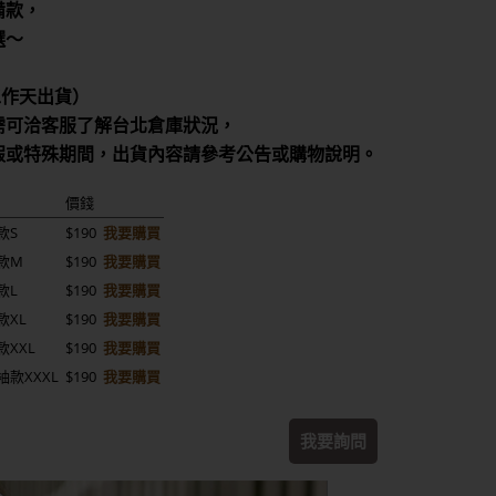
備款，
選～
7工作天出貨）
需可洽客服了解台北倉庫狀況，
假或特殊期間，出貨內容請參考公告或購物說明。
價錢
款S
$190
我要購買
款M
$190
我要購買
款L
$190
我要購買
款XL
$190
我要購買
XXL
$190
我要購買
款XXXL
$190
我要購買
我要詢問