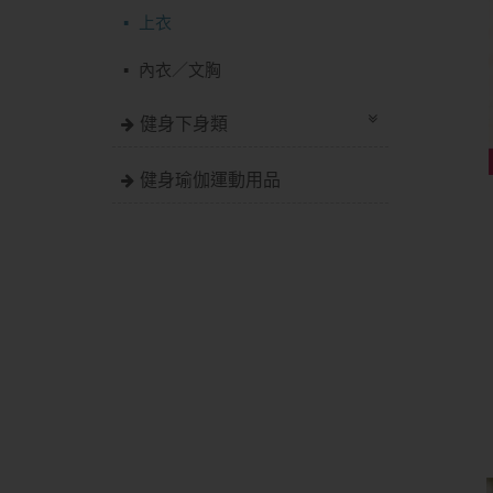
上衣
內衣／文胸
健身下身類
健身瑜伽運動用品