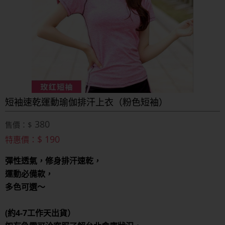
短袖速乾運動瑜伽排汗上衣（粉色短袖）
380
售價：$
$ 190
特惠價：
彈性透氣，修身排汗速乾，
運動必備款，
多色可選～
(約4-7工作天出貨）