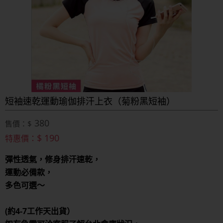
短袖速乾運動瑜伽排汗上衣（菊粉黑短袖）
380
售價：$
$ 190
特惠價：
彈性透氣，修身排汗速乾，
運動必備款，
多色可選～
(約4-7工作天出貨）